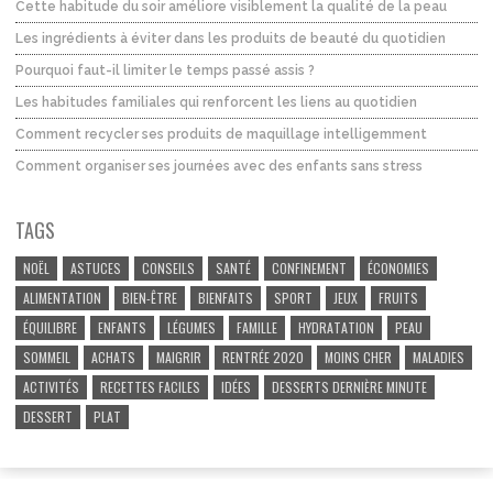
Cette habitude du soir améliore visiblement la qualité de la peau
Les ingrédients à éviter dans les produits de beauté du quotidien
Pourquoi faut-il limiter le temps passé assis ?
Les habitudes familiales qui renforcent les liens au quotidien
Comment recycler ses produits de maquillage intelligemment
Comment organiser ses journées avec des enfants sans stress
TAGS
NOËL
ASTUCES
CONSEILS
SANTÉ
CONFINEMENT
ÉCONOMIES
ALIMENTATION
BIEN-ÊTRE
BIENFAITS
SPORT
JEUX
FRUITS
ÉQUILIBRE
ENFANTS
LÉGUMES
FAMILLE
HYDRATATION
PEAU
SOMMEIL
ACHATS
MAIGRIR
RENTRÉE 2020
MOINS CHER
MALADIES
ACTIVITÉS
RECETTES FACILES
IDÉES
DESSERTS DERNIÈRE MINUTE
DESSERT
PLAT