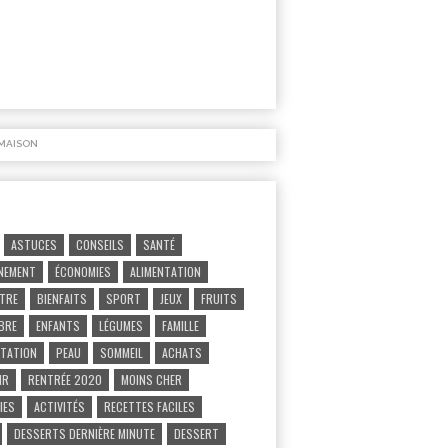
MAISON
ASTUCES
CONSEILS
SANTÉ
NEMENT
ÉCONOMIES
ALIMENTATION
ÊTRE
BIENFAITS
SPORT
JEUX
FRUITS
IBRE
ENFANTS
LÉGUMES
FAMILLE
TATION
PEAU
SOMMEIL
ACHATS
IR
RENTRÉE 2020
MOINS CHER
IES
ACTIVITÉS
RECETTES FACILES
DESSERTS DERNIÈRE MINUTE
DESSERT