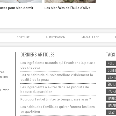
uces pour bien dormir
Les bienfaits de l’huile d’olive
É
COIFFURE
ALIMENTATION
MAQUILLAGE
DERNIERS ARTICLES
TAGS
Les ingrédients naturels qui favorisent la pousse
NOËL
des cheveux
CONFI
uces
Cette habitude du soir améliore visiblement la
n lien
BIEN-
qualité de la peau
ÉQUIL
Les ingrédients à éviter dans les produits de
 du web
HYDRA
beauté du quotidien
MAIGR
Pourquoi faut-il limiter le temps passé assis ?
MALAD
Les habitudes familiales qui renforcent les liens
au quotidien
IDÉES