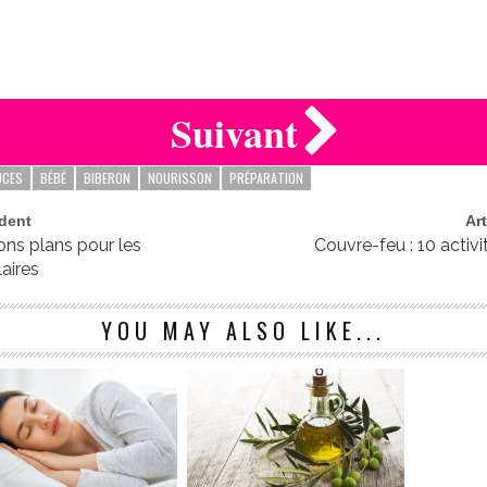
Suivant
UCES
BÉBÉ
BIBERON
NOURISSON
PRÉPARATION
édent
Ar
ons plans pour les
Couvre-feu : 10 activi
laires
YOU MAY ALSO LIKE...