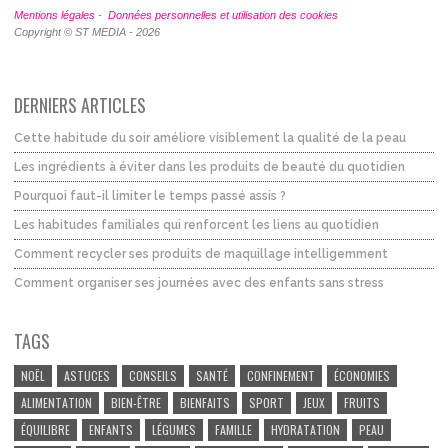
Mentions légales
-
Données personnelles et utilisation des cookies
Copyright © ST MEDIA - 2026
DERNIERS ARTICLES
Cette habitude du soir améliore visiblement la qualité de la peau
Les ingrédients à éviter dans les produits de beauté du quotidien
Pourquoi faut-il limiter le temps passé assis ?
Les habitudes familiales qui renforcent les liens au quotidien
Comment recycler ses produits de maquillage intelligemment
Comment organiser ses journées avec des enfants sans stress
TAGS
NOËL
ASTUCES
CONSEILS
SANTÉ
CONFINEMENT
ÉCONOMIES
ALIMENTATION
BIEN-ÊTRE
BIENFAITS
SPORT
JEUX
FRUITS
ÉQUILIBRE
ENFANTS
LÉGUMES
FAMILLE
HYDRATATION
PEAU