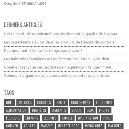
Copyright © ST MEDIA - 2026
DERNIERS ARTICLES
Cette habitude du soir améliore visiblement la qualité de la peau
Les ingrédients à éviter dans les produits de beauté du quotidien
Pourquoi faut-il limiter le temps passé assis ?
Les habitudes familiales qui renforcent les liens au quotidien
Comment recycler ses produits de maquillage intelligemment
Comment organiser ses journées avec des enfants sans stress
TAGS
NOËL
ASTUCES
CONSEILS
SANTÉ
CONFINEMENT
ÉCONOMIES
ALIMENTATION
BIEN-ÊTRE
BIENFAITS
SPORT
JEUX
FRUITS
ÉQUILIBRE
ENFANTS
LÉGUMES
FAMILLE
HYDRATATION
PEAU
SOMMEIL
ACHATS
MAIGRIR
RENTRÉE 2020
MOINS CHER
MALADIES