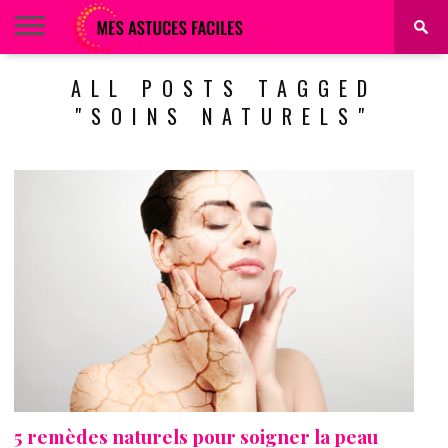
BEAUTÉ
ALL POSTS TAGGED
COIFFURE
ALIMENTATION
MAQUILLAGE
MAISON
"SOINS NATURELS"
5 remèdes naturels pour soigner la peau