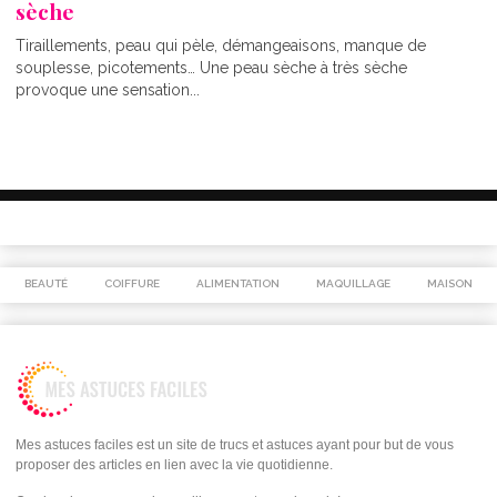
sèche
Tiraillements, peau qui pèle, démangeaisons, manque de
souplesse, picotements… Une peau sèche à très sèche
provoque une sensation...
BEAUTÉ
COIFFURE
ALIMENTATION
MAQUILLAGE
MAISON
Mes astuces faciles est un site de trucs et astuces ayant pour but de vous
proposer des articles en lien avec la vie quotidienne.