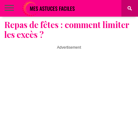
Repas de fêtes : comment limiter
BEAUTÉ
COIFFURE
ALIMENTATION
MAQUILLAGE
MAISON
les excès ?
Advertisement