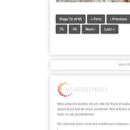
Page 72 of 95
« First
‹ Previous
75
76
Next ›
Last »
BEAUT
Mes astuces faciles est un site de trucs et ast
ayant pour but de vous proposer des articles e
avec la vie quotidienne.
On cherche pour vous les meilleures astuces
!