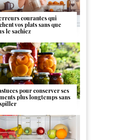
 erreurs courantes qui
chent vos plats sans que
us le sachiez
 astuces pour conserver ses
iments plus longtemps sans
spiller