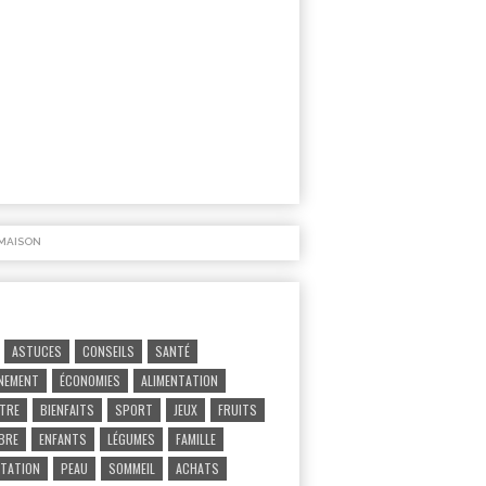
MAISON
ASTUCES
CONSEILS
SANTÉ
NEMENT
ÉCONOMIES
ALIMENTATION
ÊTRE
BIENFAITS
SPORT
JEUX
FRUITS
IBRE
ENFANTS
LÉGUMES
FAMILLE
TATION
PEAU
SOMMEIL
ACHATS