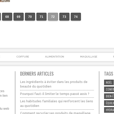
68
69
70
71
72
73
74
É
COIFFURE
ALIMENTATION
MAQUILLAGE
DERNIERS ARTICLES
TAGS
Les ingrédients à éviter dans les produits de
NOËL
beauté du quotidien
CONFI
uces
Pourquoi faut-il limiter le temps passé assis ?
n lien
BIEN-
Les habitudes familiales qui renforcent les liens
ÉQUIL
au quotidien
 du web
HYDRA
Comment recycler ses produits de maquillage