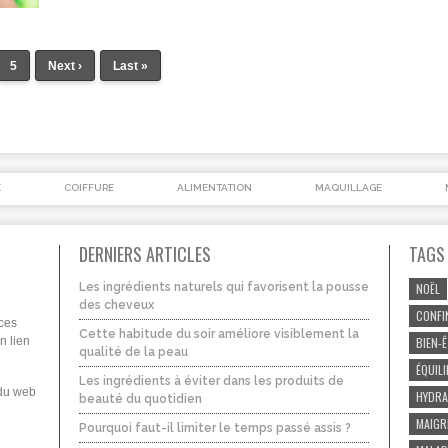
5
Next ›
Last »
É
COIFFURE
ALIMENTATION
MAQUILLAGE
DERNIERS ARTICLES
TAGS
Les ingrédients naturels qui favorisent la pousse
NOËL
des cheveux
CONFI
uces
Cette habitude du soir améliore visiblement la
n lien
BIEN-
qualité de la peau
ÉQUIL
Les ingrédients à éviter dans les produits de
 du web
HYDRA
beauté du quotidien
MAIGR
Pourquoi faut-il limiter le temps passé assis ?