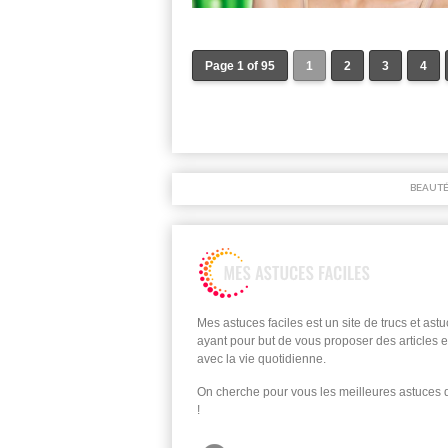
Page 1 of 95
1
2
3
4
BEAUT
Mes astuces faciles est un site de trucs et ast
ayant pour but de vous proposer des articles e
avec la vie quotidienne.
On cherche pour vous les meilleures astuces
!