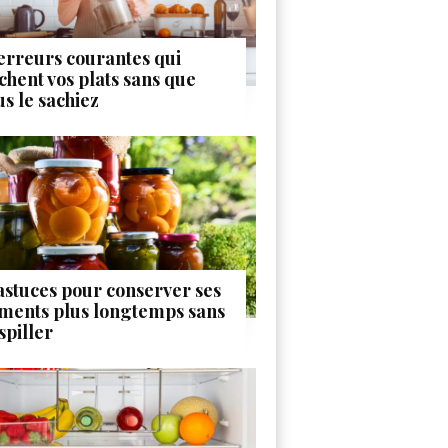
 erreurs courantes qui
chent vos plats sans que
us le sachiez
 astuces pour conserver ses
iments plus longtemps sans
spiller