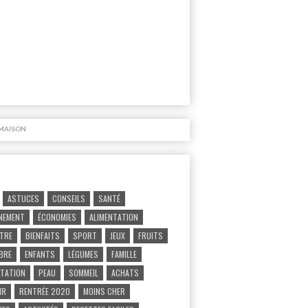
MAISON
ASTUCES
CONSEILS
SANTÉ
NEMENT
ÉCONOMIES
ALIMENTATION
ÊTRE
BIENFAITS
SPORT
JEUX
FRUITS
IBRE
ENFANTS
LÉGUMES
FAMILLE
TATION
PEAU
SOMMEIL
ACHATS
IR
RENTRÉE 2020
MOINS CHER