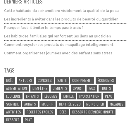
DERNIERS ARTICLES
Cette habitude du soir améliore visiblement la qualité de la peau
Les ingrédients à éviter dans les produits de beauté du quotidien
Pourquoi faut-il limiter le temps passé assis ?
Les habitudes familiales qui renforcent les liens au quotidien
Comment recycler ses produits de maquillage intelligemment
Comment organiser ses journées avec des enfants sans stress
TAGS
NOËL
ASTUCES
CONSEILS
SANTÉ
CONFINEMENT
ÉCONOMIES
ALIMENTATION
BIEN-ÊTRE
BIENFAITS
SPORT
JEUX
FRUITS
ÉQUILIBRE
ENFANTS
LÉGUMES
FAMILLE
HYDRATATION
PEAU
SOMMEIL
ACHATS
MAIGRIR
RENTRÉE 2020
MOINS CHER
MALADIES
ACTIVITÉS
RECETTES FACILES
IDÉES
DESSERTS DERNIÈRE MINUTE
DESSERT
PLAT