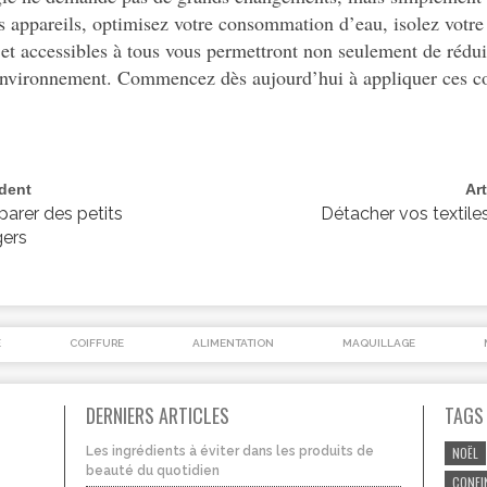
s appareils, optimisez votre consommation d’eau, isolez votre
 et accessibles à tous vous permettront non seulement de rédui
’environnement. Commencez dès aujourd’hui à appliquer ces co
édent
Ar
arer des petits
Détacher vos textile
ers
É
COIFFURE
ALIMENTATION
MAQUILLAGE
DERNIERS ARTICLES
TAGS
Les ingrédients à éviter dans les produits de
NOËL
beauté du quotidien
CONFI