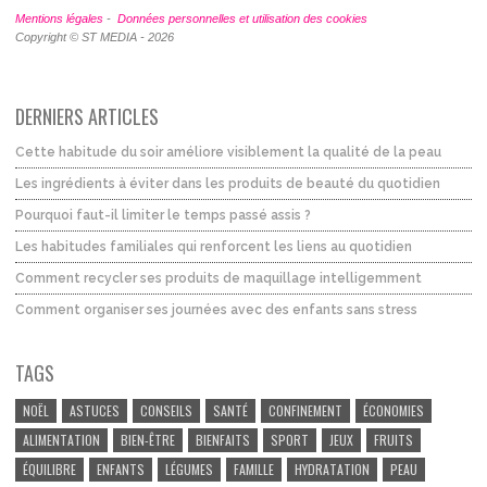
Mentions légales
-
Données personnelles et utilisation des cookies
Copyright © ST MEDIA - 2026
DERNIERS ARTICLES
Cette habitude du soir améliore visiblement la qualité de la peau
Les ingrédients à éviter dans les produits de beauté du quotidien
Pourquoi faut-il limiter le temps passé assis ?
Les habitudes familiales qui renforcent les liens au quotidien
Comment recycler ses produits de maquillage intelligemment
Comment organiser ses journées avec des enfants sans stress
TAGS
NOËL
ASTUCES
CONSEILS
SANTÉ
CONFINEMENT
ÉCONOMIES
ALIMENTATION
BIEN-ÊTRE
BIENFAITS
SPORT
JEUX
FRUITS
ÉQUILIBRE
ENFANTS
LÉGUMES
FAMILLE
HYDRATATION
PEAU