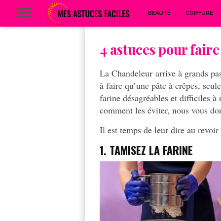
BEAUTÉ
COIFFURE
4 astuces pour fair
La C
handeleur
arrive à grands pas
à faire qu’une pâte à crêpes, seu
farine désagréables et difficiles à 
comment les éviter, nous vous don
Il est temps de leur dire au revoir
1.
TAMISEZ LA FARINE