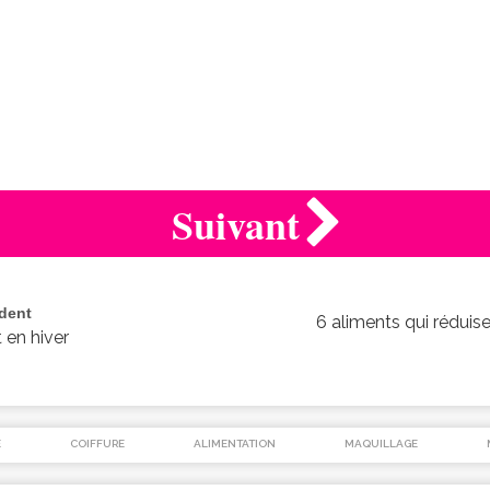
Suivant
édent
6 aliments qui réduis
 en hiver
É
COIFFURE
ALIMENTATION
MAQUILLAGE