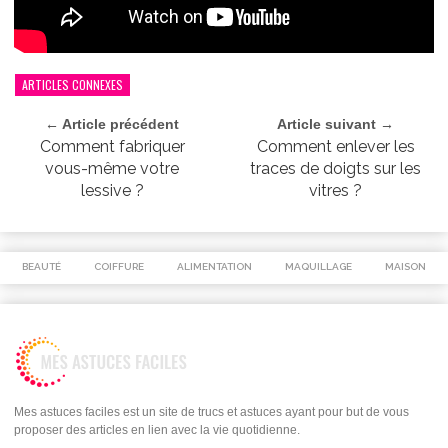
ARTICLES CONNEXES
← Article précédent
Article suivant →
Comment fabriquer
Comment enlever les
vous-même votre
traces de doigts sur les
lessive ?
vitres ?
BEAUTÉ
COIFFURE
ALIMENTATION
MAQUILLAGE
MAISON
Mes astuces faciles est un site de trucs et astuces ayant pour but de vous
proposer des articles en lien avec la vie quotidienne.