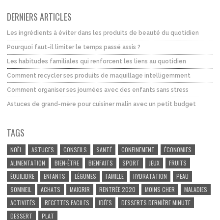
DERNIERS ARTICLES
Les ingrédients à éviter dans les produits de beauté du quotidien
Pourquoi faut-il limiter le temps passé assis ?
Les habitudes familiales qui renforcent les liens au quotidien
Comment recycler ses produits de maquillage intelligemment
Comment organiser ses journées avec des enfants sans stress
Astuces de grand-mère pour cuisiner malin avec un petit budget
TAGS
NOËL
ASTUCES
CONSEILS
SANTÉ
CONFINEMENT
ÉCONOMIES
ALIMENTATION
BIEN-ÊTRE
BIENFAITS
SPORT
JEUX
FRUITS
ÉQUILIBRE
ENFANTS
LÉGUMES
FAMILLE
HYDRATATION
PEAU
SOMMEIL
ACHATS
MAIGRIR
RENTRÉE 2020
MOINS CHER
MALADIES
ACTIVITÉS
RECETTES FACILES
IDÉES
DESSERTS DERNIÈRE MINUTE
DESSERT
PLAT