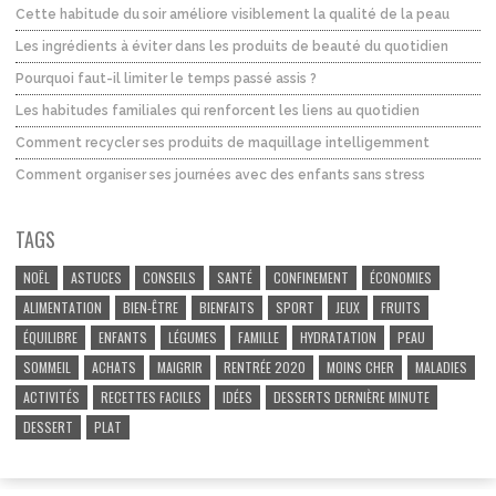
Cette habitude du soir améliore visiblement la qualité de la peau
Les ingrédients à éviter dans les produits de beauté du quotidien
Pourquoi faut-il limiter le temps passé assis ?
Les habitudes familiales qui renforcent les liens au quotidien
Comment recycler ses produits de maquillage intelligemment
Comment organiser ses journées avec des enfants sans stress
TAGS
NOËL
ASTUCES
CONSEILS
SANTÉ
CONFINEMENT
ÉCONOMIES
ALIMENTATION
BIEN-ÊTRE
BIENFAITS
SPORT
JEUX
FRUITS
ÉQUILIBRE
ENFANTS
LÉGUMES
FAMILLE
HYDRATATION
PEAU
SOMMEIL
ACHATS
MAIGRIR
RENTRÉE 2020
MOINS CHER
MALADIES
ACTIVITÉS
RECETTES FACILES
IDÉES
DESSERTS DERNIÈRE MINUTE
DESSERT
PLAT