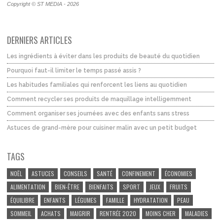
Copyright © ST MEDIA - 2026
DERNIERS ARTICLES
Les ingrédients à éviter dans les produits de beauté du quotidien
Pourquoi faut-il limiter le temps passé assis ?
Les habitudes familiales qui renforcent les liens au quotidien
Comment recycler ses produits de maquillage intelligemment
Comment organiser ses journées avec des enfants sans stress
Astuces de grand-mère pour cuisiner malin avec un petit budget
TAGS
NOËL
ASTUCES
CONSEILS
SANTÉ
CONFINEMENT
ÉCONOMIES
ALIMENTATION
BIEN-ÊTRE
BIENFAITS
SPORT
JEUX
FRUITS
ÉQUILIBRE
ENFANTS
LÉGUMES
FAMILLE
HYDRATATION
PEAU
SOMMEIL
ACHATS
MAIGRIR
RENTRÉE 2020
MOINS CHER
MALADIES