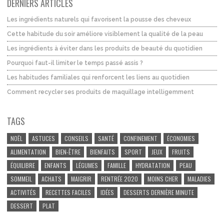
DERNIERS ARTICLES
Les ingrédients naturels qui favorisent la pousse des cheveux
Cette habitude du soir améliore visiblement la qualité de la peau
Les ingrédients à éviter dans les produits de beauté du quotidien
Pourquoi faut-il limiter le temps passé assis ?
Les habitudes familiales qui renforcent les liens au quotidien
Comment recycler ses produits de maquillage intelligemment
TAGS
NOËL
ASTUCES
CONSEILS
SANTÉ
CONFINEMENT
ÉCONOMIES
ALIMENTATION
BIEN-ÊTRE
BIENFAITS
SPORT
JEUX
FRUITS
ÉQUILIBRE
ENFANTS
LÉGUMES
FAMILLE
HYDRATATION
PEAU
SOMMEIL
ACHATS
MAIGRIR
RENTRÉE 2020
MOINS CHER
MALADIES
ACTIVITÉS
RECETTES FACILES
IDÉES
DESSERTS DERNIÈRE MINUTE
DESSERT
PLAT