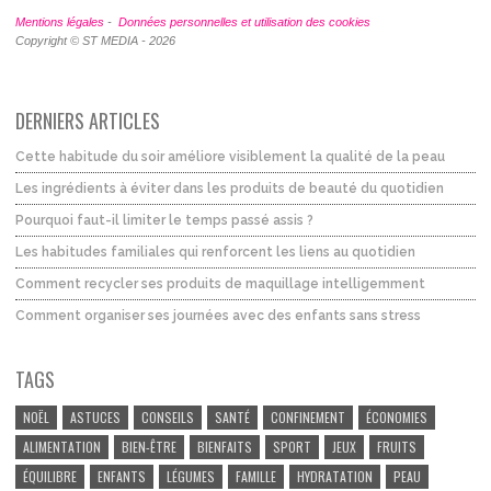
Mentions légales
-
Données personnelles et utilisation des cookies
Copyright © ST MEDIA - 2026
DERNIERS ARTICLES
Cette habitude du soir améliore visiblement la qualité de la peau
Les ingrédients à éviter dans les produits de beauté du quotidien
Pourquoi faut-il limiter le temps passé assis ?
Les habitudes familiales qui renforcent les liens au quotidien
Comment recycler ses produits de maquillage intelligemment
Comment organiser ses journées avec des enfants sans stress
TAGS
NOËL
ASTUCES
CONSEILS
SANTÉ
CONFINEMENT
ÉCONOMIES
ALIMENTATION
BIEN-ÊTRE
BIENFAITS
SPORT
JEUX
FRUITS
ÉQUILIBRE
ENFANTS
LÉGUMES
FAMILLE
HYDRATATION
PEAU