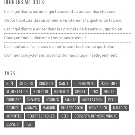
DERNIERS ARTICLES
Les ingrédients naturels qui favorisent la pousse des cheveux
Cette habitude du soir améliore visiblement la qualité de la peau
Les ingrédients à éviter dans les produits de beauté du quotidien
Pourquoi faut-il limiter le temps passé assis ?
Les habitudes familiales qui renforcent les liens au quotidien
Comment recycler ses produits de maquillage intelligemment
TAGS
NOËL
ASTUCES
CONSEILS
SANTÉ
CONFINEMENT
ÉCONOMIES
ALIMENTATION
BIEN-ÊTRE
BIENFAITS
SPORT
JEUX
FRUITS
ÉQUILIBRE
ENFANTS
LÉGUMES
FAMILLE
HYDRATATION
PEAU
SOMMEIL
ACHATS
MAIGRIR
RENTRÉE 2020
MOINS CHER
MALADIES
ACTIVITÉS
RECETTES FACILES
IDÉES
DESSERTS DERNIÈRE MINUTE
DESSERT
PLAT