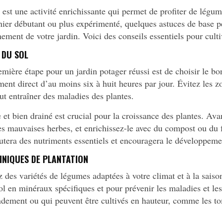
 est une activité enrichissante qui permet de profiter de légum
nier débutant ou plus expérimenté, quelques astuces de base p
inement de votre jardin. Voici des conseils essentiels pour cult
 DU SOL
mière étape pour un jardin potager réussi est de choisir le b
ent direct d’au moins six à huit heures par jour. Évitez les z
ut entraîner des maladies des plantes.
 et bien drainé est crucial pour la croissance des plantes. Avant
t les mauvaises herbes, et enrichissez-le avec du compost ou d
outera des nutriments essentiels et encouragera le développeme
HNIQUES DE PLANTATION
 des variétés de légumes adaptées à votre climat et à la saison
ol en minéraux spécifiques et pour prévenir les maladies et les 
dement ou qui peuvent être cultivés en hauteur, comme les to