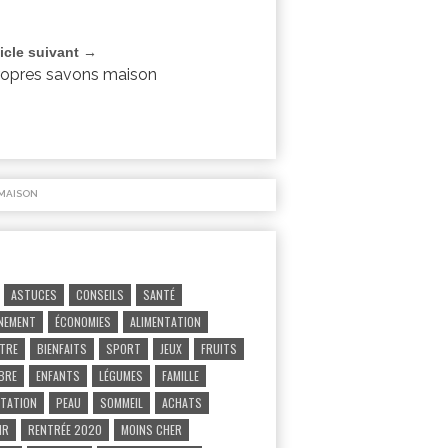
ticle suivant →
ropres savons maison
MAISON
ASTUCES
CONSEILS
SANTÉ
NEMENT
ÉCONOMIES
ALIMENTATION
ÊTRE
BIENFAITS
SPORT
JEUX
FRUITS
IBRE
ENFANTS
LÉGUMES
FAMILLE
TATION
PEAU
SOMMEIL
ACHATS
IR
RENTRÉE 2020
MOINS CHER