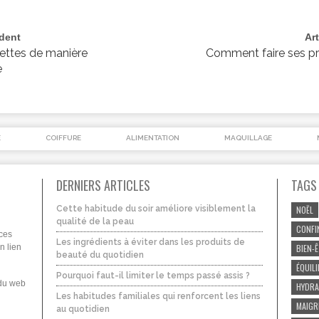
édent
Ar
ettes de manière
Comment faire ses p
e
É
COIFFURE
ALIMENTATION
MAQUILLAGE
DERNIERS ARTICLES
TAGS
Cette habitude du soir améliore visiblement la
NOËL
qualité de la peau
CONFI
uces
Les ingrédients à éviter dans les produits de
n lien
BIEN-
beauté du quotidien
ÉQUIL
Pourquoi faut-il limiter le temps passé assis ?
 du web
HYDRA
Les habitudes familiales qui renforcent les liens
MAIGR
au quotidien