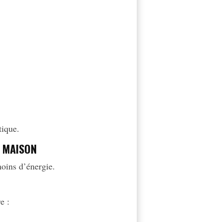
tique.
A MAISON
oins d’énergie.
e :