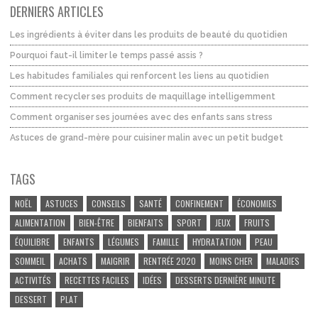
DERNIERS ARTICLES
Les ingrédients à éviter dans les produits de beauté du quotidien
Pourquoi faut-il limiter le temps passé assis ?
Les habitudes familiales qui renforcent les liens au quotidien
Comment recycler ses produits de maquillage intelligemment
Comment organiser ses journées avec des enfants sans stress
Astuces de grand-mère pour cuisiner malin avec un petit budget
TAGS
NOËL
ASTUCES
CONSEILS
SANTÉ
CONFINEMENT
ÉCONOMIES
ALIMENTATION
BIEN-ÊTRE
BIENFAITS
SPORT
JEUX
FRUITS
ÉQUILIBRE
ENFANTS
LÉGUMES
FAMILLE
HYDRATATION
PEAU
SOMMEIL
ACHATS
MAIGRIR
RENTRÉE 2020
MOINS CHER
MALADIES
ACTIVITÉS
RECETTES FACILES
IDÉES
DESSERTS DERNIÈRE MINUTE
DESSERT
PLAT