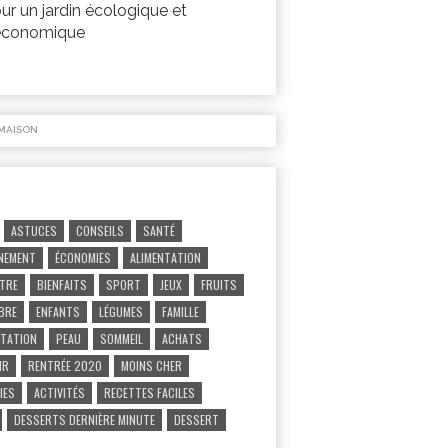
ur un jardin écologique et
économique
MAISON
ASTUCES
CONSEILS
SANTÉ
NEMENT
ÉCONOMIES
ALIMENTATION
ÊTRE
BIENFAITS
SPORT
JEUX
FRUITS
IBRE
ENFANTS
LÉGUMES
FAMILLE
TATION
PEAU
SOMMEIL
ACHATS
IR
RENTRÉE 2020
MOINS CHER
IES
ACTIVITÉS
RECETTES FACILES
DESSERTS DERNIÈRE MINUTE
DESSERT