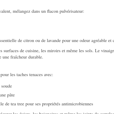
valent, mélangez dans un flacon pulvérisateur:
sentielle de citron ou de lavande pour une odeur agréable et 
es surfaces de cuisine, les miroirs et même les sols. Le vinaigr
se une fraîcheur durable.
 pour les taches tenaces avec:
e soude
une pâte
lle de tea tree pour ses propriétés antimicrobiennes
récurer les éviers, les baignoires et même les joints de carrela