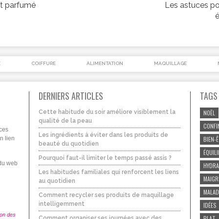
et parfumé
Les astuces po
É
COIFFURE
ALIMENTATION
MAQUILLAGE
DERNIERS ARTICLES
TAGS
Cette habitude du soir améliore visiblement la
NOËL
qualité de la peau
CONFI
uces
Les ingrédients à éviter dans les produits de
n lien
BIEN-
beauté du quotidien
ÉQUIL
Pourquoi faut-il limiter le temps passé assis ?
 du web
HYDRA
Les habitudes familiales qui renforcent les liens
MAIGR
au quotidien
MALAD
Comment recycler ses produits de maquillage
intelligemment
IDÉES
ion des
PLAT
Comment organiser ses journées avec des