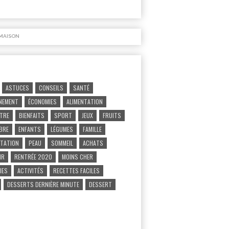
MAISON
ASTUCES
CONSEILS
SANTÉ
NEMENT
ÉCONOMIES
ALIMENTATION
ÊTRE
BIENFAITS
SPORT
JEUX
FRUITS
IBRE
ENFANTS
LÉGUMES
FAMILLE
TATION
PEAU
SOMMEIL
ACHATS
IR
RENTRÉE 2020
MOINS CHER
IES
ACTIVITÉS
RECETTES FACILES
DESSERTS DERNIÈRE MINUTE
DESSERT