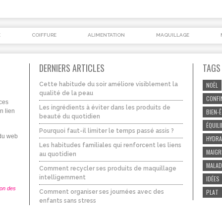
É
COIFFURE
ALIMENTATION
MAQUILLAGE
DERNIERS ARTICLES
TAGS
Cette habitude du soir améliore visiblement la
NOËL
qualité de la peau
CONFI
uces
Les ingrédients à éviter dans les produits de
n lien
BIEN-
beauté du quotidien
ÉQUIL
Pourquoi faut-il limiter le temps passé assis ?
 du web
HYDRA
Les habitudes familiales qui renforcent les liens
MAIGR
au quotidien
MALAD
Comment recycler ses produits de maquillage
intelligemment
IDÉES
ion des
PLAT
Comment organiser ses journées avec des
enfants sans stress