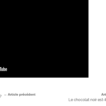
← Article précédent
Ar
 ?
Le chocolat noir est-i