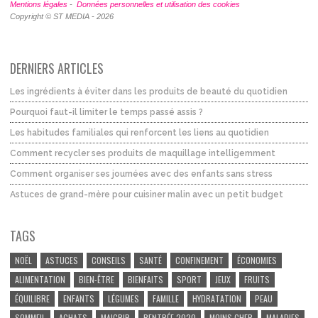
Mentions légales
-
Données personnelles et utilisation des cookies
Copyright © ST MEDIA - 2026
DERNIERS ARTICLES
Les ingrédients à éviter dans les produits de beauté du quotidien
Pourquoi faut-il limiter le temps passé assis ?
Les habitudes familiales qui renforcent les liens au quotidien
Comment recycler ses produits de maquillage intelligemment
Comment organiser ses journées avec des enfants sans stress
Astuces de grand-mère pour cuisiner malin avec un petit budget
TAGS
NOËL
ASTUCES
CONSEILS
SANTÉ
CONFINEMENT
ÉCONOMIES
ALIMENTATION
BIEN-ÊTRE
BIENFAITS
SPORT
JEUX
FRUITS
ÉQUILIBRE
ENFANTS
LÉGUMES
FAMILLE
HYDRATATION
PEAU
SOMMEIL
ACHATS
MAIGRIR
RENTRÉE 2020
MOINS CHER
MALADIES