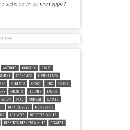
 tache de vin sur une nappe ?
MAISON
ASTUCES
CONSEILS
SANTÉ
NEMENT
ÉCONOMIES
ALIMENTATION
ÊTRE
BIENFAITS
SPORT
JEUX
FRUITS
IBRE
ENFANTS
LÉGUMES
FAMILLE
TATION
PEAU
SOMMEIL
ACHATS
IR
RENTRÉE 2020
MOINS CHER
IES
ACTIVITÉS
RECETTES FACILES
DESSERTS DERNIÈRE MINUTE
DESSERT