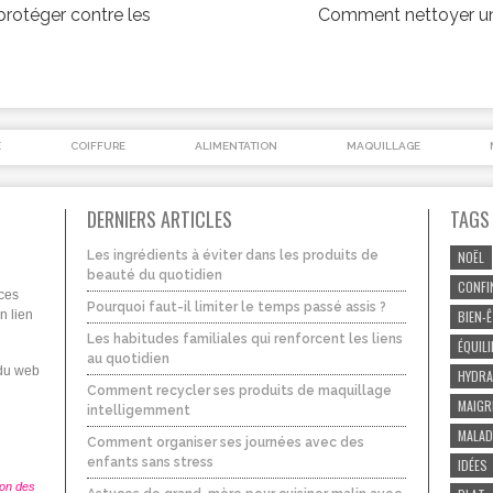
protéger contre les
Comment nettoyer une
É
COIFFURE
ALIMENTATION
MAQUILLAGE
DERNIERS ARTICLES
TAGS
Les ingrédients à éviter dans les produits de
NOËL
beauté du quotidien
CONFI
uces
Pourquoi faut-il limiter le temps passé assis ?
n lien
BIEN-
Les habitudes familiales qui renforcent les liens
ÉQUIL
au quotidien
 du web
HYDRA
Comment recycler ses produits de maquillage
MAIGR
intelligemment
MALAD
Comment organiser ses journées avec des
enfants sans stress
IDÉES
ion des