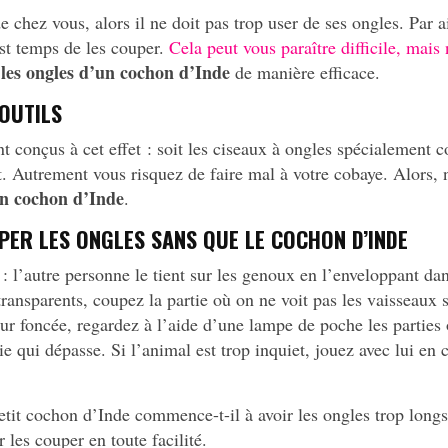
chez vous, alors il ne doit pas trop user de ses ongles. Par ai
 est temps de les couper.
Cela peut vous paraître difficile, mais
 les ongles d’un cochon d’Inde
de manière efficace.
OUTILS
nt conçus à cet effet : soit les ciseaux à ongles spécialement c
t. Autrement vous risquez de faire mal à votre cobaye. Alors, 
un cochon d’Inde
.
ER LES ONGLES SANS QUE LE COCHON D’INDE
: l’autre personne le tient sur les genoux en l’enveloppant dan
ransparents, coupez la partie où on ne voit pas les vaisseaux s
ur foncée, regardez à l’aide d’une lampe de poche les parties 
ie qui dépasse. Si l’animal est trop inquiet, jouez avec lui en
petit cochon d’Inde commence-t-il à avoir les ongles trop longs
r les couper en toute facilité.