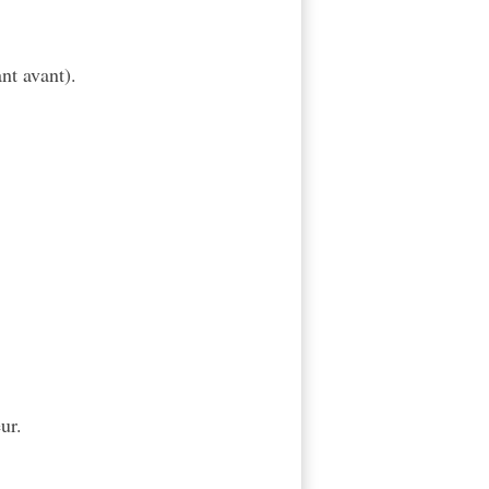
ant avant).
ur.