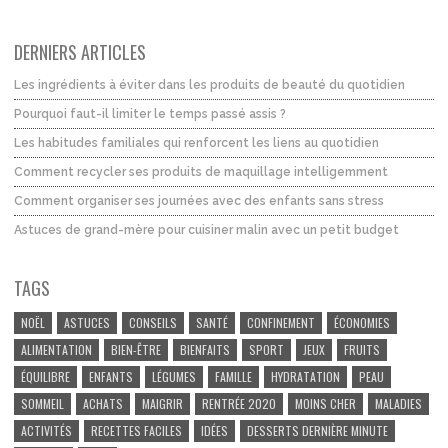
DERNIERS ARTICLES
Les ingrédients à éviter dans les produits de beauté du quotidien
Pourquoi faut-il limiter le temps passé assis ?
Les habitudes familiales qui renforcent les liens au quotidien
Comment recycler ses produits de maquillage intelligemment
Comment organiser ses journées avec des enfants sans stress
Astuces de grand-mère pour cuisiner malin avec un petit budget
TAGS
NOËL
ASTUCES
CONSEILS
SANTÉ
CONFINEMENT
ÉCONOMIES
ALIMENTATION
BIEN-ÊTRE
BIENFAITS
SPORT
JEUX
FRUITS
ÉQUILIBRE
ENFANTS
LÉGUMES
FAMILLE
HYDRATATION
PEAU
SOMMEIL
ACHATS
MAIGRIR
RENTRÉE 2020
MOINS CHER
MALADIES
ACTIVITÉS
RECETTES FACILES
IDÉES
DESSERTS DERNIÈRE MINUTE