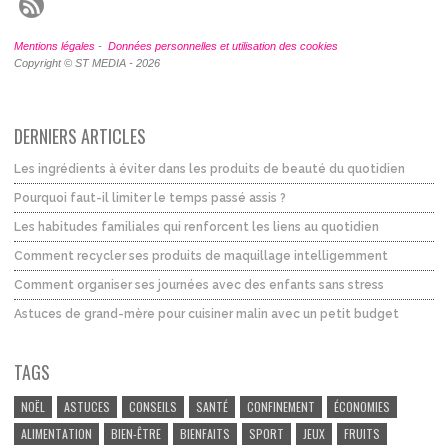
Mentions légales
-
Données personnelles et utilisation des cookies
Copyright © ST MEDIA - 2026
DERNIERS ARTICLES
Les ingrédients à éviter dans les produits de beauté du quotidien
Pourquoi faut-il limiter le temps passé assis ?
Les habitudes familiales qui renforcent les liens au quotidien
Comment recycler ses produits de maquillage intelligemment
Comment organiser ses journées avec des enfants sans stress
Astuces de grand-mère pour cuisiner malin avec un petit budget
TAGS
NOËL
ASTUCES
CONSEILS
SANTÉ
CONFINEMENT
ÉCONOMIES
ALIMENTATION
BIEN-ÊTRE
BIENFAITS
SPORT
JEUX
FRUITS