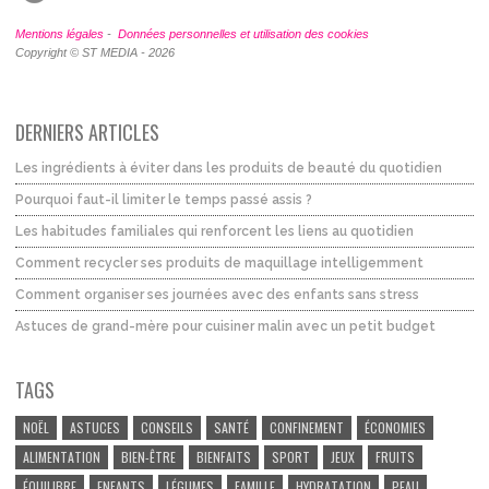
Mentions légales
-
Données personnelles et utilisation des cookies
Copyright © ST MEDIA - 2026
DERNIERS ARTICLES
Les ingrédients à éviter dans les produits de beauté du quotidien
Pourquoi faut-il limiter le temps passé assis ?
Les habitudes familiales qui renforcent les liens au quotidien
Comment recycler ses produits de maquillage intelligemment
Comment organiser ses journées avec des enfants sans stress
Astuces de grand-mère pour cuisiner malin avec un petit budget
TAGS
NOËL
ASTUCES
CONSEILS
SANTÉ
CONFINEMENT
ÉCONOMIES
ALIMENTATION
BIEN-ÊTRE
BIENFAITS
SPORT
JEUX
FRUITS
ÉQUILIBRE
ENFANTS
LÉGUMES
FAMILLE
HYDRATATION
PEAU