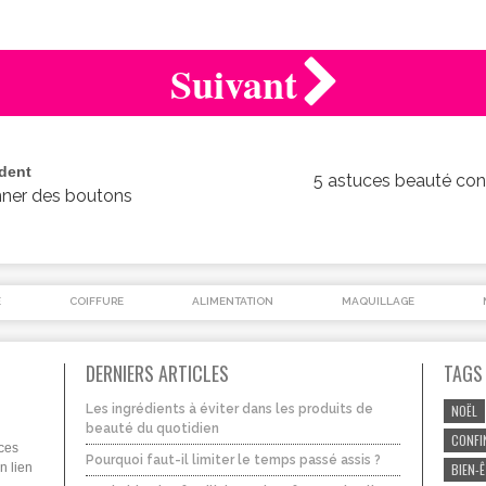
Suivant
édent
5 astuces beauté cont
nner des boutons
É
COIFFURE
ALIMENTATION
MAQUILLAGE
DERNIERS ARTICLES
TAGS
Les ingrédients à éviter dans les produits de
NOËL
beauté du quotidien
CONFI
uces
Pourquoi faut-il limiter le temps passé assis ?
n lien
BIEN-