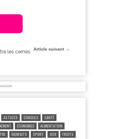
Article suivant →
re les cernes
MAISON
ASTUCES
CONSEILS
SANTÉ
NEMENT
ÉCONOMIES
ALIMENTATION
ÊTRE
BIENFAITS
SPORT
JEUX
FRUITS