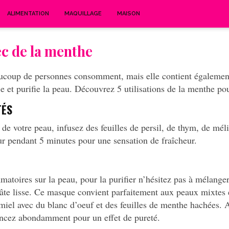
ALIMENTATION
MAQUILLAGE
MAISON
ec de la menthe
aucoup de personnes consomment, mais elle contient égaleme
fie et purifie la peau. Découvrez 5 utilisations de la menthe po
TÉS
s de votre peau, infusez des feuilles de persil, de thym, de mél
ur pendant 5 minutes pour une sensation de fraîcheur.
matoires sur la peau, pour la purifier n’hésitez pas à mélange
 pâte lisse. Ce masque convient parfaitement aux peaux mixtes 
miel avec du blanc d’oeuf et des feuilles de menthe hachées. A
incez abondamment pour un effet de pureté.