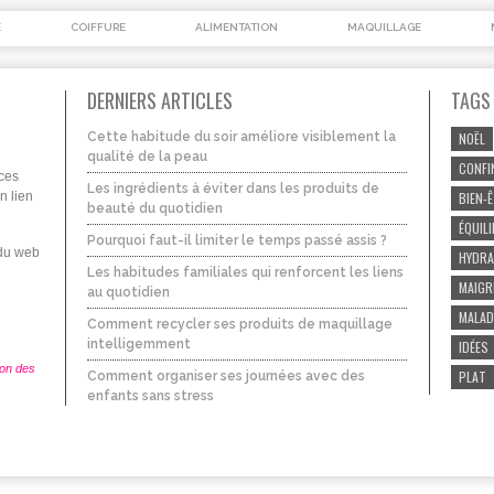
É
COIFFURE
ALIMENTATION
MAQUILLAGE
DERNIERS ARTICLES
TAGS
Cette habitude du soir améliore visiblement la
NOËL
qualité de la peau
CONFI
uces
Les ingrédients à éviter dans les produits de
n lien
BIEN-
beauté du quotidien
ÉQUIL
Pourquoi faut-il limiter le temps passé assis ?
 du web
HYDRA
Les habitudes familiales qui renforcent les liens
MAIGR
au quotidien
MALAD
Comment recycler ses produits de maquillage
intelligemment
IDÉES
ion des
PLAT
Comment organiser ses journées avec des
enfants sans stress