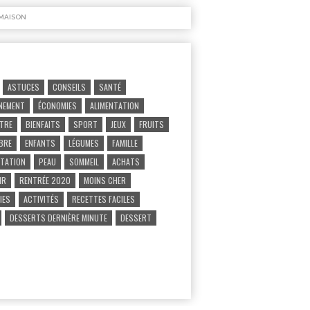
MAISON
ASTUCES
CONSEILS
SANTÉ
NEMENT
ÉCONOMIES
ALIMENTATION
ÊTRE
BIENFAITS
SPORT
JEUX
FRUITS
IBRE
ENFANTS
LÉGUMES
FAMILLE
TATION
PEAU
SOMMEIL
ACHATS
IR
RENTRÉE 2020
MOINS CHER
IES
ACTIVITÉS
RECETTES FACILES
DESSERTS DERNIÈRE MINUTE
DESSERT