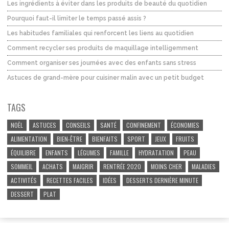
Les ingrédients à éviter dans les produits de beauté du quotidien
Pourquoi faut-il limiter le temps passé assis ?
Les habitudes familiales qui renforcent les liens au quotidien
Comment recycler ses produits de maquillage intelligemment
Comment organiser ses journées avec des enfants sans stress
Astuces de grand-mère pour cuisiner malin avec un petit budget
TAGS
NOËL
ASTUCES
CONSEILS
SANTÉ
CONFINEMENT
ÉCONOMIES
ALIMENTATION
BIEN-ÊTRE
BIENFAITS
SPORT
JEUX
FRUITS
ÉQUILIBRE
ENFANTS
LÉGUMES
FAMILLE
HYDRATATION
PEAU
SOMMEIL
ACHATS
MAIGRIR
RENTRÉE 2020
MOINS CHER
MALADIES
ACTIVITÉS
RECETTES FACILES
IDÉES
DESSERTS DERNIÈRE MINUTE
DESSERT
PLAT