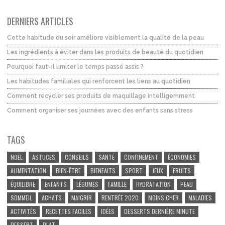
DERNIERS ARTICLES
Cette habitude du soir améliore visiblement la qualité de la peau
Les ingrédients à éviter dans les produits de beauté du quotidien
Pourquoi faut-il limiter le temps passé assis ?
Les habitudes familiales qui renforcent les liens au quotidien
Comment recycler ses produits de maquillage intelligemment
Comment organiser ses journées avec des enfants sans stress
TAGS
NOËL
ASTUCES
CONSEILS
SANTÉ
CONFINEMENT
ÉCONOMIES
ALIMENTATION
BIEN-ÊTRE
BIENFAITS
SPORT
JEUX
FRUITS
ÉQUILIBRE
ENFANTS
LÉGUMES
FAMILLE
HYDRATATION
PEAU
SOMMEIL
ACHATS
MAIGRIR
RENTRÉE 2020
MOINS CHER
MALADIES
ACTIVITÉS
RECETTES FACILES
IDÉES
DESSERTS DERNIÈRE MINUTE
DESSERT
PLAT