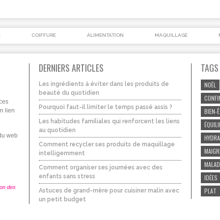
É
COIFFURE
ALIMENTATION
MAQUILLAGE
DERNIERS ARTICLES
TAGS
Les ingrédients à éviter dans les produits de
NOËL
beauté du quotidien
CONFI
uces
Pourquoi faut-il limiter le temps passé assis ?
n lien
BIEN-
Les habitudes familiales qui renforcent les liens
ÉQUIL
au quotidien
 du web
HYDRA
Comment recycler ses produits de maquillage
MAIGR
intelligemment
MALAD
Comment organiser ses journées avec des
enfants sans stress
IDÉES
ion des
PLAT
Astuces de grand-mère pour cuisiner malin avec
un petit budget