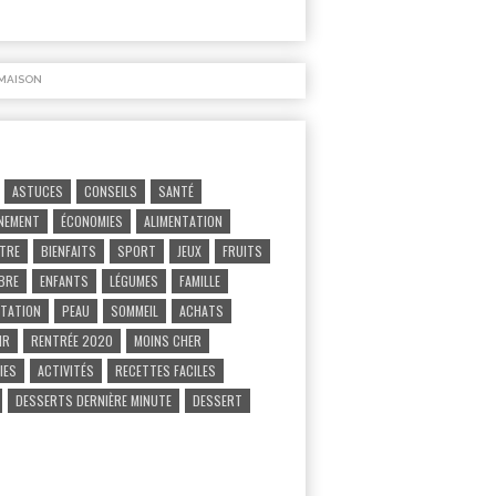
MAISON
ASTUCES
CONSEILS
SANTÉ
NEMENT
ÉCONOMIES
ALIMENTATION
ÊTRE
BIENFAITS
SPORT
JEUX
FRUITS
IBRE
ENFANTS
LÉGUMES
FAMILLE
TATION
PEAU
SOMMEIL
ACHATS
IR
RENTRÉE 2020
MOINS CHER
IES
ACTIVITÉS
RECETTES FACILES
DESSERTS DERNIÈRE MINUTE
DESSERT