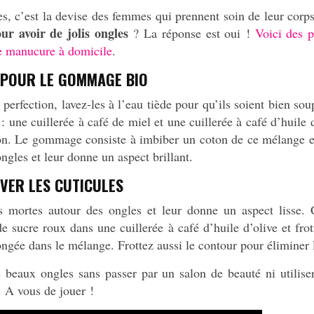
es, c’est la devise des femmes qui prennent soin de leur corp
ur avoir de jolis ongles
? La réponse est oui !
Voici des p
ne manucure à domicile
.
VE POUR LE GOMMAGE BIO
 perfection, lavez-les à l’eau tiède pour qu’ils soient bien s
e : une cuillerée à café de miel et une cuillerée à café d’huile
itron. Le gommage consiste à imbiber un coton de ce mélange 
ongles et leur donne un aspect brillant.
VER LES CUTICULES
es mortes autour des ongles et leur donne un aspect lisse. 
 sucre roux dans une cuillerée à café d’huile d’olive et fr
gée dans le mélange. Frottez aussi le contour pour éliminer l
beaux ongles sans passer par un salon de beauté ni utiliser
. A vous de jouer !