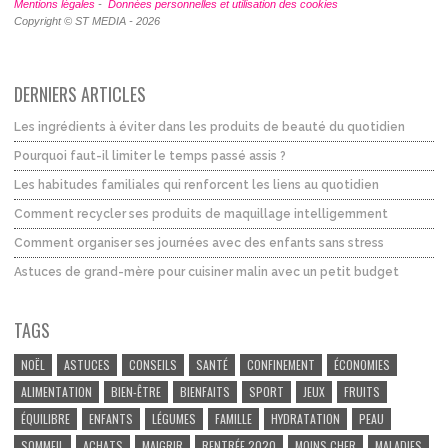
Mentions légales
-
Données personnelles et utilisation des cookies
Copyright © ST MEDIA - 2026
DERNIERS ARTICLES
Les ingrédients à éviter dans les produits de beauté du quotidien
Pourquoi faut-il limiter le temps passé assis ?
Les habitudes familiales qui renforcent les liens au quotidien
Comment recycler ses produits de maquillage intelligemment
Comment organiser ses journées avec des enfants sans stress
Astuces de grand-mère pour cuisiner malin avec un petit budget
TAGS
NOËL
ASTUCES
CONSEILS
SANTÉ
CONFINEMENT
ÉCONOMIES
ALIMENTATION
BIEN-ÊTRE
BIENFAITS
SPORT
JEUX
FRUITS
ÉQUILIBRE
ENFANTS
LÉGUMES
FAMILLE
HYDRATATION
PEAU
SOMMEIL
ACHATS
MAIGRIR
RENTRÉE 2020
MOINS CHER
MALADIES