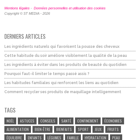
Mentions légales
-
Données personnelles et utilisation des cookies
Copyright © ST MEDIA - 2026
DERNIERS ARTICLES
Les ingrédients naturels qui favorisent la pousse des cheveux
Cette habitude du soir améliore visiblement la qualité de la peau
Les ingrédients à éviter dans les produits de beauté du quotidien
Pourquoi faut-il limiter le temps passé assis ?
Les habitudes familiales qui renforcent les liens au quotidien
Comment recycler ses produits de maquillage intelligemment
TAGS
NOËL
ASTUCES
CONSEILS
SANTÉ
CONFINEMENT
ÉCONOMIES
ALIMENTATION
BIEN-ÊTRE
BIENFAITS
SPORT
JEUX
FRUITS
ÉQUILIBRE
ENFANTS
LÉGUMES
FAMILLE
HYDRATATION
PEAU